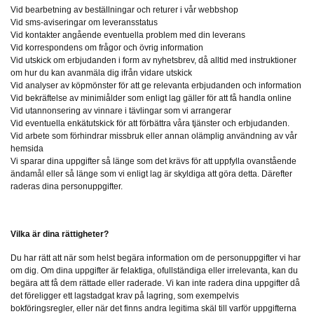
Vid bearbetning av beställningar och returer i vår webbshop
Vid sms-aviseringar om leveransstatus
Vid kontakter angående eventuella problem med din leverans
Vid korrespondens om frågor och övrig information
Vid utskick om erbjudanden i form av nyhetsbrev, då alltid med instruktioner
om hur du kan avanmäla dig ifrån vidare utskick
Vid analyser av köpmönster för att ge relevanta erbjudanden och information
Vid bekräftelse av minimiålder som enligt lag gäller för att få handla online
Vid utannonsering av vinnare i tävlingar som vi arrangerar
Vid eventuella enkätutskick för att förbättra våra tjänster och erbjudanden.
Vid arbete som förhindrar missbruk eller annan olämplig användning av vår
hemsida
Vi sparar dina uppgifter så länge som det krävs för att uppfylla ovanstående
ändamål eller så länge som vi enligt lag är skyldiga att göra detta. Därefter
raderas dina personuppgifter.
Vilka är dina rättigheter?
Du har rätt att när som helst begära information om de personuppgifter vi har
om dig. Om dina uppgifter är felaktiga, ofullständiga eller irrelevanta, kan du
begära att få dem rättade eller raderade. Vi kan inte radera dina uppgifter då
det föreligger ett lagstadgat krav på lagring, som exempelvis
bokföringsregler, eller när det finns andra legitima skäl till varför uppgifterna