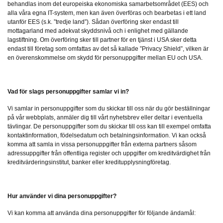
behandlas inom det europeiska ekonomiska samarbetsområdet (EES) och
alla våra egna IT-system, men kan även överföras och bearbetas i ett land
utanför EES (s.k. ”tredje land”). Sådan överföring sker endast till
mottagarland med adekvat skyddsnivå och i enlighet med gällande
lagstiftning. Om överföring sker till partner för en tjänst i USA sker detta
endast till företag som omfattas av det så kallade ”Privacy Shield”, vilken är
en överenskommelse om skydd för personuppgifter mellan EU och USA.
Vad för slags personuppgifter samlar vi in?
Vi samlar in personuppgifter som du skickar till oss när du gör beställningar
på vår webbplats, anmäler dig till vårt nyhetsbrev eller deltar i eventuella
tävlingar. De personuppgifter som du skickar till oss kan till exempel omfatta
kontaktinformation, födelsedatum och betalningsinformation. Vi kan också
komma att samla in vissa personuppgifter från externa partners såsom
adressuppgifter från offentliga register och uppgifter om kreditvärdighet från
kreditvärderingsinstitut, banker eller kreditupplysningföretag.
Hur använder vi dina personuppgifter?
Vi kan komma att använda dina personuppgifter för följande ändamål: