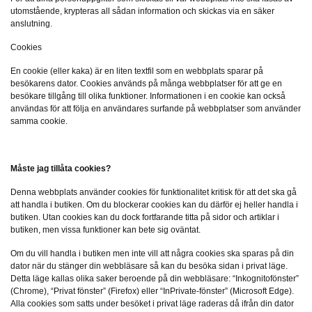
utomstående, krypteras all sådan information och skickas via en säker
anslutning.
Cookies
En cookie (eller kaka) är en liten textfil som en webbplats sparar på
besökarens dator. Cookies används på många webbplatser för att ge en
besökare tillgång till olika funktioner. Informationen i en cookie kan också
användas för att följa en användares surfande på webbplatser som använder
samma cookie.
Måste jag tillåta cookies?
Denna webbplats använder cookies för funktionalitet kritisk för att det ska gå
att handla i butiken. Om du blockerar cookies kan du därför ej heller handla i
butiken. Utan cookies kan du dock fortfarande titta på sidor och artiklar i
butiken, men vissa funktioner kan bete sig oväntat.
Om du vill handla i butiken men inte vill att några cookies ska sparas på din
dator när du stänger din webbläsare så kan du besöka sidan i privat läge.
Detta läge kallas olika saker beroende på din webbläsare: “Inkognitofönster”
(Chrome), “Privat fönster” (Firefox) eller “InPrivate-fönster” (Microsoft Edge).
Alla cookies som satts under besöket i privat läge raderas då ifrån din dator