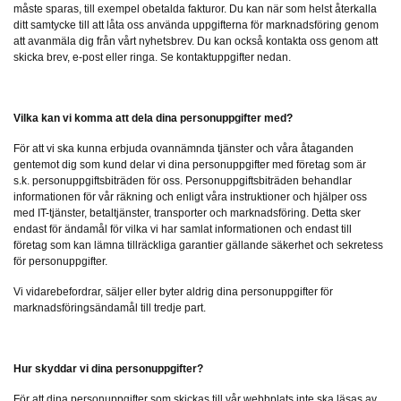
måste sparas, till exempel obetalda fakturor. Du kan när som helst återkalla
ditt samtycke till att låta oss använda uppgifterna för marknadsföring genom
att avanmäla dig från vårt nyhetsbrev. Du kan också kontakta oss genom att
skicka brev, e-post eller ringa. Se kontaktuppgifter nedan.
Vilka kan vi komma att dela dina personuppgifter med?
För att vi ska kunna erbjuda ovannämnda tjänster och våra åtaganden
gentemot dig som kund delar vi dina personuppgifter med företag som är
s.k. personuppgiftsbiträden för oss. Personuppgiftsbiträden behandlar
informationen för vår räkning och enligt våra instruktioner och hjälper oss
med IT-tjänster, betaltjänster, transporter och marknadsföring. Detta sker
endast för ändamål för vilka vi har samlat informationen och endast till
företag som kan lämna tillräckliga garantier gällande säkerhet och sekretess
för personuppgifter.
Vi vidarebefordrar, säljer eller byter aldrig dina personuppgifter för
marknadsföringsändamål till tredje part.
Hur skyddar vi dina personuppgifter?
För att dina personuppgifter som skickas till vår webbplats inte ska läsas av