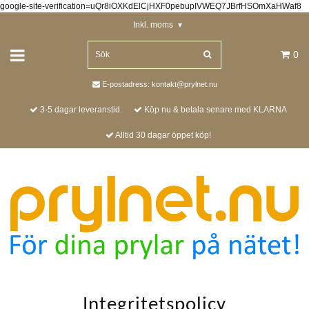
google-site-verification=uQr8iOXKdElCjHXF0pebupIVWEQ7JBrfHSOmXaHWaf8
Inkl. moms
▾
0
E-postadress:
kontakt@prylnet.nu
3-5 dagar leveranstid.
Köp nu & betala senare med KLARNA
Alltid 30 dagar öppet köp!
Integritetspolicy