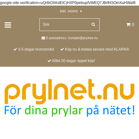
google-site-verification=uQr8iOXKdElCjHXF0pebupIVWEQ7JBrfHSOmXaHWaf8
Inkl. moms
▾
0
E-postadress:
kontakt@prylnet.nu
3-5 dagar leveranstid.
Köp nu & betala senare med KLARNA
Alltid 30 dagar öppet köp!