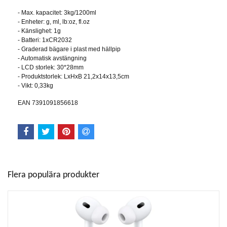
- Max. kapacitet: 3kg/1200ml
- Enheter: g, ml, lb:oz, fl.oz
- Känslighet: 1g
- Batteri: 1xCR2032
- Graderad bägare i plast med hällpip
- Automatisk avstängning
- LCD storlek: 30*28mm
- Produktstorlek: LxHxB 21,2x14x13,5cm
- Vikt: 0,33kg
EAN 7391091856618
Flera populära produkter